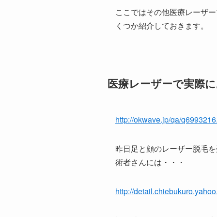
ここではその他医療レーザー
くつか紹介しておきます。
医療レーザーで実際
http://okwave.jp/qa/q6993216
昨日足と顔のレーザー脱毛を
術者さんには・・・
http://detail.chiebukuro.yaho