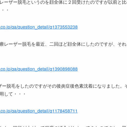
レーザー脱毛というのを顔全体に２回受けたのですが以前と比
・・・
o.co.jp/qa/question_detail/q1373553238
療レーザー脱毛を最近、二回ほど顔全体にしたのですが、それ
o.co.jp/qa/question_detail/q1390898088
ザー脱毛をしたのですがその後炎症後色素沈着になりました。
用して・・・
o.co.jp/qa/question_detail/q1178458711