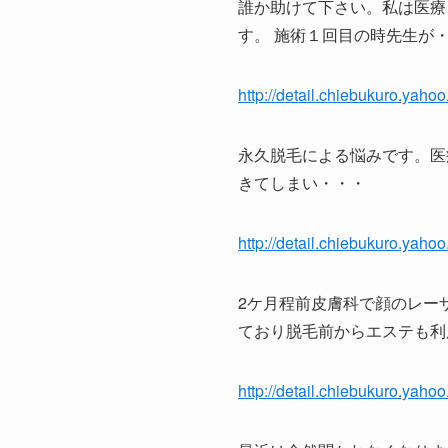
誰か助けて下さい。私は医療
す。 施術１回目の時先生が
http://detail.chiebukuro.yaho
永久脱毛による悩みです。医
きてしまい・・・
http://detail.chiebukuro.yaho
2ケ月程前皮膚科で顔のレー
ており脱毛前からエステも利
http://detail.chiebukuro.yaho